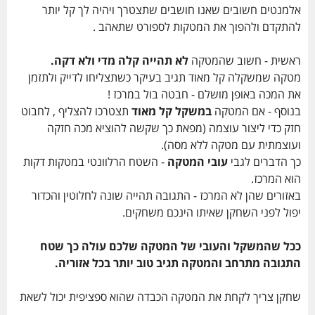
אלמנטים חשובים שאנו חושבים שתצטרך ויהיה לך קל יותר
להתקדם ולהפוך את המטקות לספורט שתאהב .
ראשית - חשוב שהמטקה
לא תהייה קלה מדי ולא דקה.
מטקה שמשקלה קל מאוד תגיב בעיקר כשתצליחו לדייק ולתזמן
את המכה באופן מושלם - חבטה בול במרכז !
בנוסף - אם המטקה
ב
משקל קל מאוד
תצטרכו להצליף , לחבוט
חזק כדי ליצור עוצמה (מפאת כך שקשה להוציא מכה חזקה
ועוצמתית עם מטקה ללא מסה).
כך הדברים לגבי
עובי המטקה
- השטח הרלוונטי במטקות דקות
הוא המרכז.
באזורים שהן לא המרכז - התגובה תהייה שונה לחלוטין והכדור
יפול לפני השחקן שאיתו הינכם משחקים.
ככל שהמשקל והעובי של המטקה שלכם עולה כך שטח
התגובה מתרחב והמטקה תגיב טוב יותר בכל אזוריה.
שחקן צריך לקחת את המטקה הכבדה שהוא ספציפית יכול לשאת
..