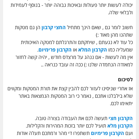
יכולה לעשות יותר פעולות ובאיכות גבוהה יותר - בנוסף לעמידות
ולבלאי שלה.
חשוב לומר גם , שאם הינך מתחיל
החצי קרבון
הן גם מטקות
שתהנו מהן מאוד :)
כל עוד לא נגעתם , שיחקתם והתרגלתם למטקה האיכותית
שמעליה כמו
הקרבון המלא
או
הקרבון פרימיום
.
אין מה לעשות - אם ננהג על מרצדס חודש , יהיה קשה לחזור
למאזדה הנחמדה שלנו :) ככה זה עובד כנראה ..
לסיכום
אז אחרי שניסינו לעזור לכם להבין קצת את תורת המטקות ומקווים
שלא בילבלנו אתכם , נאמר כי רוב המטקות הנמצאות באתר
יתאימו לכם.
הקרבון חצי
תעשה לכם את העבודה בצורה טובה.
הקרבון מלא
תועיל לכם יותר בזכות המהירות והקלילות.
ועם
הקרבון פרימיום
תשתפרו די מהר ורמתכם תעלה אודות