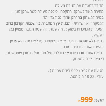
מדובר במטקה עם תגובה מעולה -
מהירה מאוד לשחקני התקפה , סופגת מעולה כשהשחקן מגן ..
בנויה למשחק במרחק ארוך וגם קצר יותר .
למטקה זו אין שדרית ( תבנית עץ המחברת בין שכבות הקרבון ברוב
המטקות הנמכרות בשוק ) , מה שנותן לה שטח תגובה מצויין בכל
חלקיה .
גם אם לא תפגעו במרכז , אלא תפספסו מעט לצדדים - היא עדיין
תהייה מאוד רלוונטית וטובה .
גם אם אתם חובבנים ובא לכם להתחיל מה'טופ' - כמובן שמתאימה ,
כי מאוד קלה למשחק .
מגיעה עם גריפ ( סרט בידית אחיזה ) .
עובי : 18-22 מילימטר.
999
מחיר:
₪