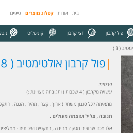
בית
אודות
קטלוג מוצרים
טיפים
פול קרבון
חצי קרבון
קומפליט
מטקו
צור קשר
יב ( 8 )
|
פול קרבון אולטימטיב ( 8 )
פרטים:
עשויה מקרבון ( 4 שכבות ) ותגובתה מצויינת :)
מתאימה לכל סגנון משחק ( ארוך , קצר , מהיר , הגנה , התקפה
תגובה , צליל ועוצ
מה מעולים .
אלו מכם שרוצים מטקה מהירה , התקפית ואיכותית - ממליצים 