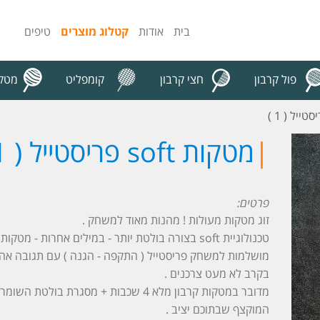
בית
אודות
קטלוג מוצרים
טיפים
פול קרבון
חצי קרבון
קומפליט
מטקו
צור קשר
|
מטקות soft פריסטייל ( 1 )
פרטים:
זוג מטקות מעולות ! מהנות מאוד למשחק .
טכנולוגיית soft בצורה בולטת יותר - במילים אחרות - מטקות רכות יותר .
מושלמות למשחק פריסטייל ( התקפה - הגנה ) עם תגובה אה
בקרב לא מעט צרכנים .
מדובר במטקות קרבון מלא 4 שכבות + מסגרת בולטת
המוקצף שבתוכם יציב .