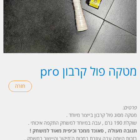
מטקה פול קרבון pro
פרטים:
מטקה מסוג פול קרבון בייצור מיוחד .
שוקלת 190 גרם , עבה במיוחד למשחק התקפה איכותי .
תגובה מעולה , סאונד ממכר וכיפית מאוד למשחק !
בזכות היותה עבה עוזרת במכות ה'תיקון' והיישור במשחק .